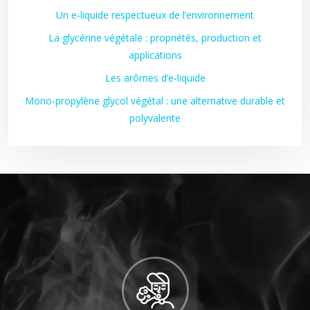
Un e-liquide respectueux de l’environnement
La glycérine végétale : propriétés, production et
applications
Les arômes d’e-liquide
Mono-propylène glycol végétal : une alternative durable et
polyvalente